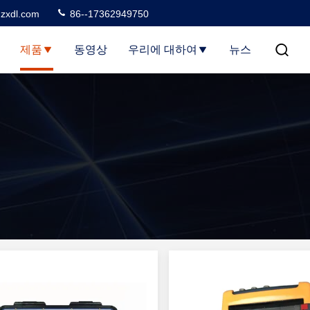
zxdl.com
86--17362949750
제품
동영상
우리에 대하여
뉴스