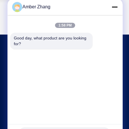
Amber Zhang
1:58 PM
Good day, what product are you looking 
for?
문의하기
sales@gdzxdl.com
86--17362949750
No.1 펑황위안 두번째 도로, 장샤 구, 무한 도시, 후
베이 성, 중국