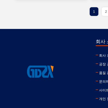
1
2
회사
회사
공장 
품질 
문의
사이
개인 