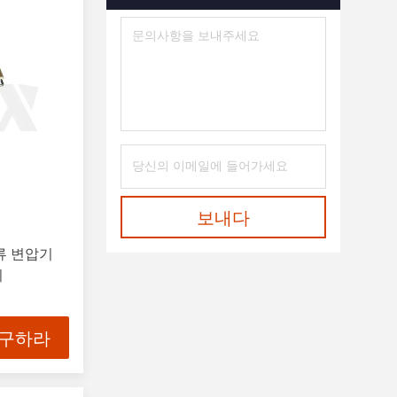
보내다
전류 변압기
기
 구하라