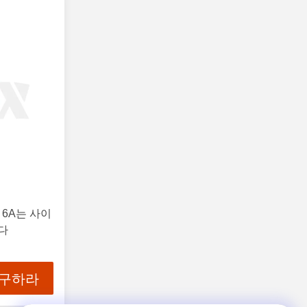
 6A는 사이
다
 구하라