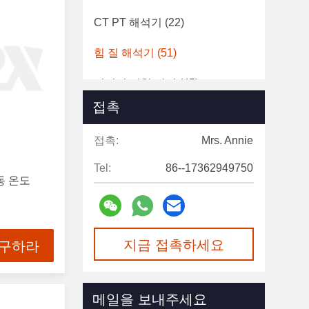
CT PT 해석기
(22)
힘 질 해석기
(51)
피뢰기 시험 장비
(45)
접촉
건전지 책임 출력 시험 장비
(25)
접촉:
Mrs. Annie
전류 테스터
(10)
Tel:
86--17362949750
동 온도
지금 접촉하세요
 구하라
메일을 보내주세요